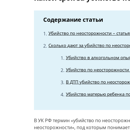
Содержание статьи
Убийство по неосторожности – статья
Сколько дают за убийство по неостор
Убийство в алкогольном опь
Убийство по неосторожности
В ДТП убийство по неосторож
Убийство матерью ребенка п
В УК РФ термин «убийство по неосторожн
неосторожности», под которым понимает