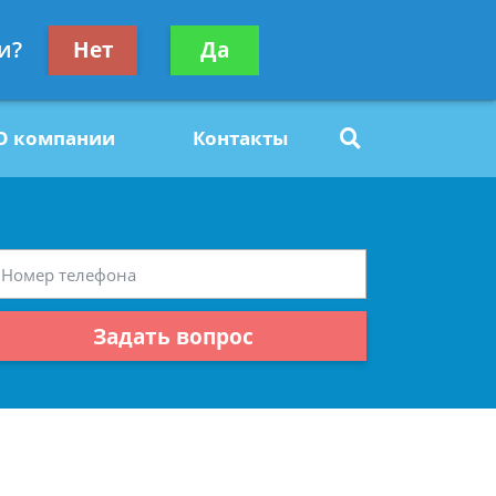
ьтацию
и?
Нет
Да
Задать вопрос
платно
О компании
Контакты
Задать вопрос