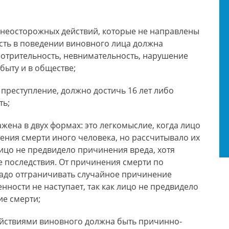
т неосторожных действий, которые не направлены
есть в поведении виновного лица должна
мотрительность, невнимательность, нарушение
быту и в обществе;
преступление, должно достичь 16 лет либо
ть;
ена в двух формах: это легкомыслие, когда лицо
ния смерти иного человека, но рассчитывало их
лицо не предвидело причинения вреда, хотя
 последствия. От причинения смерти по
надо отграничивать случайное причинение
енности не наступает, так как лицо не предвидело
ие смерти;
ействиями виновного должна быть причинно-