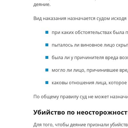
деяние.
Вид наказания назначается судом исходя
при каких обстоятельствах была 
пыталось ли виновное лицо скрыт
была ли у причинителя вреда во
могло ли лицо, причинившее вред
каковы отношения лица, которое
По общему правилу суд не может назначи
Убийство по неосторожности
Для того, чтобы деяние признали убийст