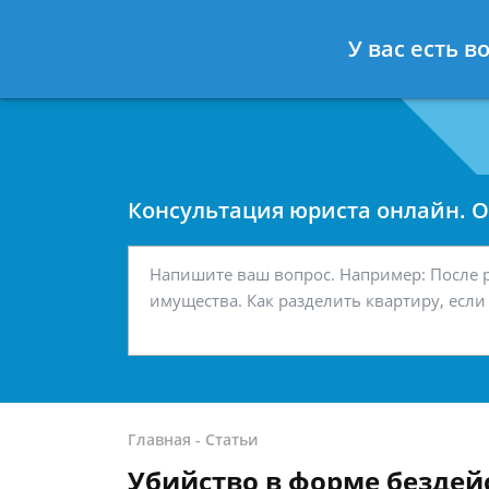
Москва
Санкт-Петербург
У вас есть 
7 499 938-42-63
7 812 467-34-
Консультация юриста онлайн. От
Главная
-
Статьи
Убийство в форме бездей