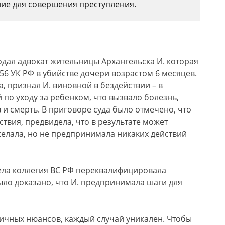
ние для совершения преступления.
дал адвокат жительницы Архангельска И. которая
156 УК РФ в убийстве дочери возрастом 6 месяцев.
а, признал И. виновной в бездействии – в
о уходу за ребенком, что вызвало болезнь,
и смерть. В приговоре суда было отмечено, что
твия, предвидела, что в результате может
 желала, но не предпринимала никаких действий
ела коллегия ВС РФ переквалифицировала
к было доказано, что И. предпринимала шаги для
личных нюансов, каждый случай уникален. Чтобы