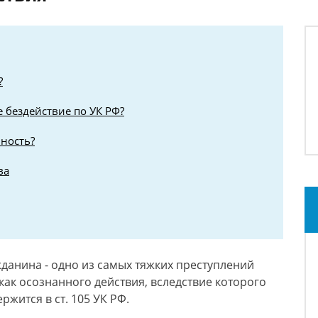
?
е бездействие по УК РФ?
нность?
ва
жданина - одно из самых тяжких преступлений
как осознанного действия, вследствие которого
жится в ст. 105 УК РФ.