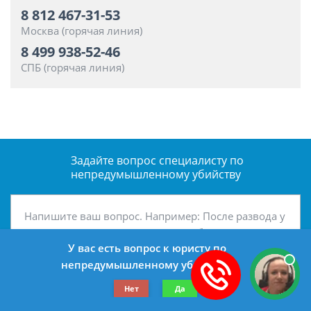
8 812 467-31-53
Москва (горячая линия)
8 499 938-52-46
СПБ (горячая линия)
Задайте вопрос специалисту
по
непредумышленному убийству
У вас есть вопрос к юристу по
непредумышленному убийству?
Нет
Да