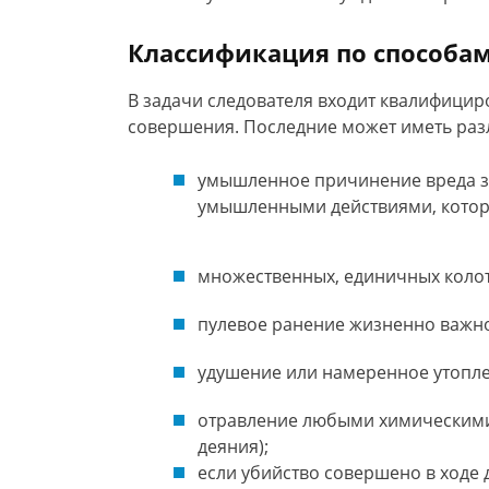
Классификация по способа
В задачи следователя входит квалифициро
совершения. Последние может иметь раз
умышленное причинение вреда з
умышленными действиями, котор
множественных, единичных колот
пулевое ранение жизненно важно
удушение или намеренное утопле
отравление любыми химическими
деяния);
если убийство совершено в ходе 