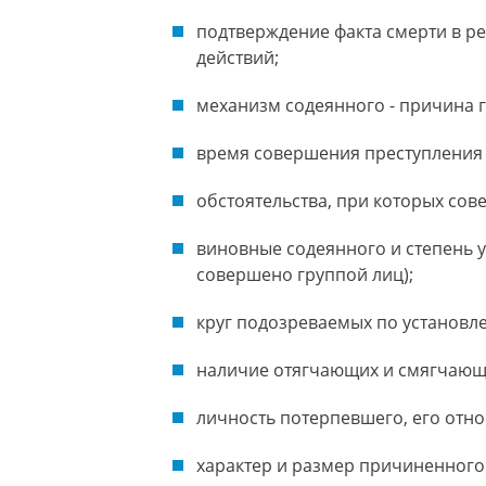
подтверждение факта смерти в р
действий;
механизм содеянного - причина г
время совершения преступления -
обстоятельства, при которых сов
виновные содеянного и степень у
совершено группой лиц);
круг подозреваемых по установл
наличие отягчающих и смягчающи
личность потерпевшего, его отн
характер и размер причиненного