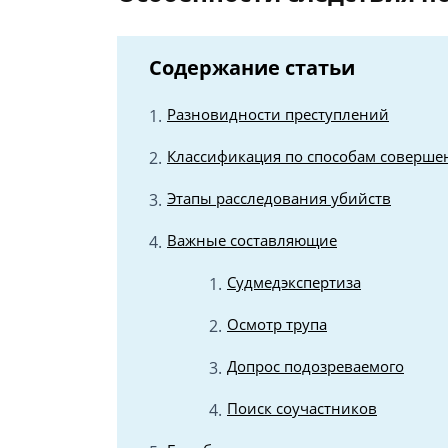
Содержание статьи
Разновидности преступлений
Классификация по способам соверше
Этапы расследования убийств
Важные составляющие
Судмедэкспертиза
Осмотр трупа
Допрос подозреваемого
Поиск соучастников