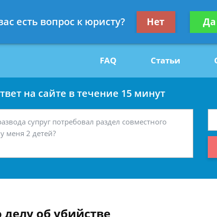
Получите консул
вас есть вопрос к юристу?
Нет
Да
29
бес
FAQ
Статьи
вет на сайте в течение 15 минут
 делу об убийстве