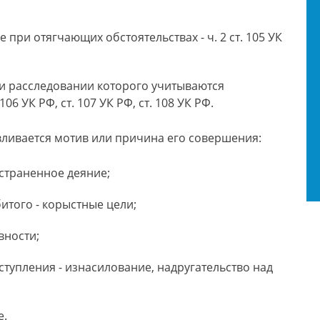
при отягчающих обстоятельствах - ч. 2 ст. 105 УК
и расследовании которого учитываются
06 УК РФ, ст. 107 УК РФ, ст. 108 УК РФ.
вливается мотив или причина его совершения:
страненное деяние;
итого - корыстные цели;
вности;
ступления - изнасилование, надругательство над
е.