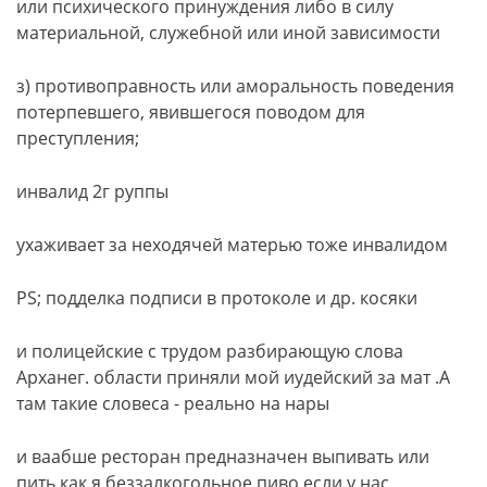
или психического принуждения либо в силу
материальной, служебной или иной зависимости
з) противоправность или аморальность поведения
потерпевшего, явившегося поводом для
преступления;
инвалид 2г руппы
ухаживает за неходячей матерью тоже инвалидом
PS; подделка подписи в протоколе и др. косяки
и полицейские с трудом разбирающую слова
Арханег. области приняли мой иудейский за мат .А
там такие словеса - реально на нары
и ваабше ресторан предназначен выпивать или
пить как я беззалкогольное пиво.если у нас