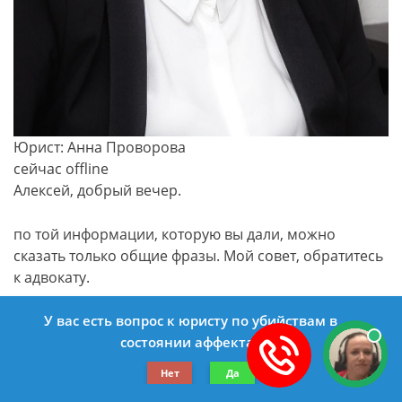
Юрист: Анна Проворова
сейчас offline
Алексей, добрый вечер.
по той информации, которую вы дали, можно
сказать только общие фразы. Мой совет, обратитесь
к адвокату.
Статья 105. Убийство
У вас есть вопрос к юристу по убийствам в
состоянии аффекта?
[Уголовный кодекс РФ][Глава 16][Статья 105]
Нет
Да