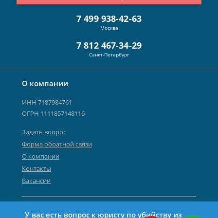
7 499 938-42-63
Москва
7 812 467-34-29
Санкт-Петербург
О компании
ИНН 7187984761
ОГРН 1111857148116
Задать вопрос
Форма обратной связи
О компании
Контакты
Вакансии
Карта сайта
У вас есть вопрос к юристу по убийству из