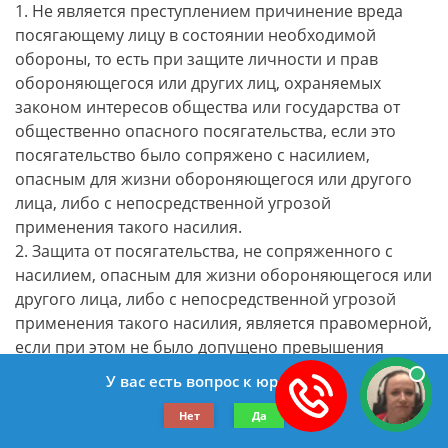
1. Не является преступлением причинение вреда
посягающему лицу в состоянии необходимой
обороны, то есть при защите личности и прав
обороняющегося или других лиц, охраняемых
законом интересов общества или государства от
общественно опасного посягательства, если это
посягательство было сопряжено с насилием,
опасным для жизни обороняющегося или другого
лица, либо с непосредственной угрозой
применения такого насилия.
2. Защита от посягательства, не сопряженного с
насилием, опасным для жизни обороняющегося или
другого лица, либо с непосредственной угрозой
применения такого насилия, является правомерной,
если при этом не было допущено превышения
пределов необходимой обороны, то есть
У вас есть вопрос к юристу?
умышленных действий, явно не соответствующих
Нет
Да
характеру и опасности посягательства.
2.1. Не являются превышением пределов