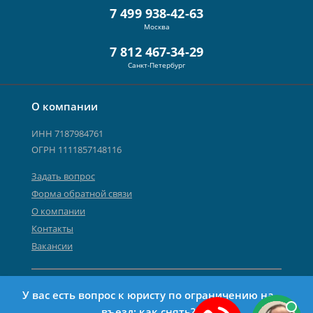
7 499 938-42-63
Москва
7 812 467-34-29
Санкт-Петербург
О компании
ИНН 7187984761
ОГРН 1111857148116
Задать вопрос
Форма обратной связи
О компании
Контакты
Вакансии
Карта сайта
У вас есть вопрос к юристу по ограничению на
Политика персональных данных
въезд: как снять?