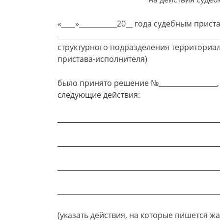
«____»___________20__ года судебным при
_____________________________________________
структурного подразделения территориал
пристава-исполнителя)
было принято решение №________________
следующие действия:
_______________________________________________
_______________________________________________
_______________________________________________
_______________________________________________
(указать действия, на которые пишется ж