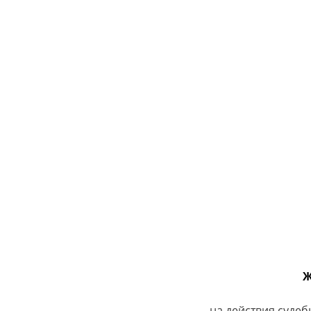
Ж
на действия судеб