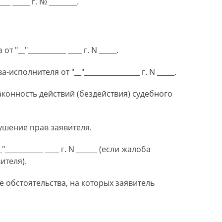
 _____ г. № ________.
"__"___________ ____ г. N _____.
сполнителя от "__"________________ г. N _____.
онность действий (бездействия) судебного
шение прав заявителя.
__________ ____ г. N ______ (если жалоба
ителя).
обстоятельства, на которых заявитель