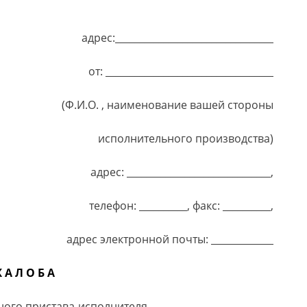
адрес:_________________________________
от: ___________________________________
(Ф.И.О. , наименование вашей стороны
исполнительного производства)
адрес: ______________________________,
телефон: __________, факс: __________,
адрес электронной почты: _____________
 А Л О Б А
ного пристава-исполнителя