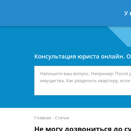
Москва
Санкт-Петербург
У 
7 499 938-42-63
7 812 467-34-
Консультация юриста онлайн. От
Главная
-
Статьи
Не могу дозвониться до с