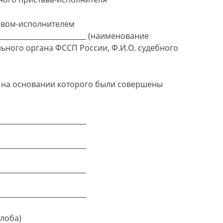
ставом-исполнителем
___________________________ (наименование
ьного органа ФССП России, Ф.И.О. судебного
_, на основании которого были совершены
_________________________
_________________________
_________________________
_________________________
алоба)