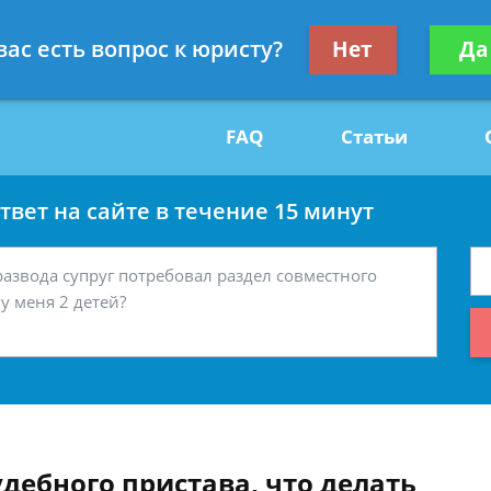
Получите консул
вас есть вопрос к юристу?
Нет
Да
29
бес
FAQ
Статьи
вет на сайте в течение 15 минут
удебного пристава, что делать