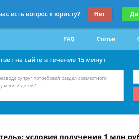
Получите консул
вас есть вопрос к юристу?
Нет
Да
29
бес
FAQ
Статьи
вет на сайте в течение 15 минут
ель»: условия получения 1 млн руб