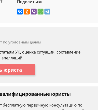
й?
Поделиться:
а
ст по уголовным делам
статьям УК, оценка ситуации, составление
, апелляций.
ь юриста
 квалифицированные юристы
ют бесплатную первичную консультацию по