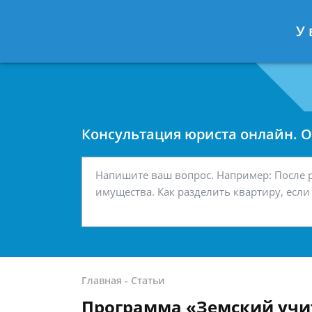
Москва
Санкт-Петербург
У 
7 499 938-42-63
7 812 467-34-
Консультация юриста онлайн. От
Главная
-
Статьи
Программа «Земский учит