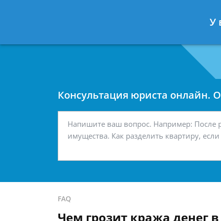
Москва
Санкт-Петербург
У 
7 499 938-42-63
7 812 467-34-
Консультация юриста онлайн. От
FAQ
Чем грозит кража денег в