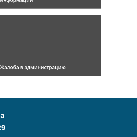
информации
Жалоба в администрацию
та
29