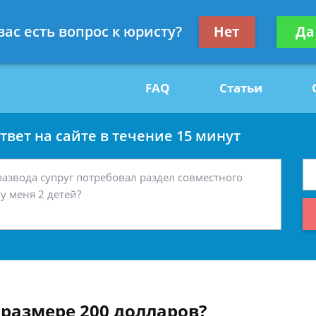
Получите консул
вас есть вопрос к юристу?
Нет
Да
29
бес
FAQ
Статьи
вет на сайте в течение 15 минут
 размере 200 долларов?