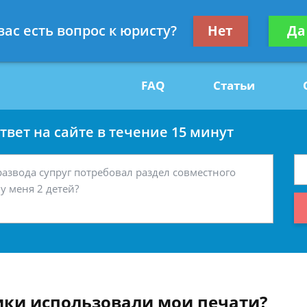
Получите консул
вас есть вопрос к юристу?
Нет
Да
29
бес
FAQ
Статьи
вет на сайте в течение 15 минут
ики использовали мои печати?