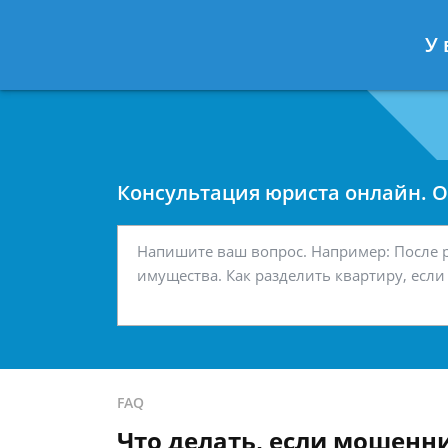
Москва
Санкт-Петербург
У 
7 499 938-42-63
7 812 467-34-
Консультация юриста онлайн. От
FAQ
Что делать, если мошенн