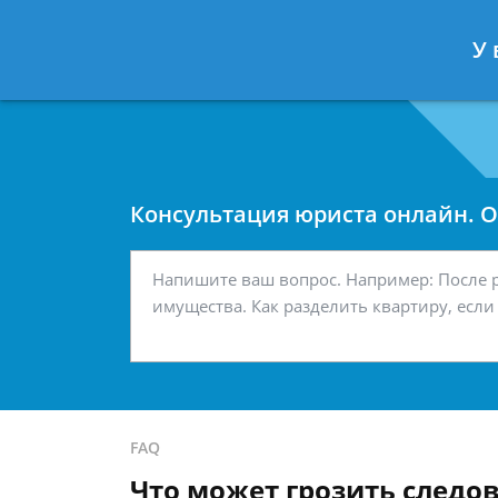
Москва
Санкт-Петербург
У 
7 499 938-42-63
7 812 467-34-
Консультация юриста онлайн. От
FAQ
Что может грозить следо