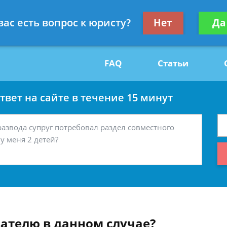
Получите консул
вас есть вопрос к юристу?
Нет
Да
29
бес
FAQ
Статьи
вет на сайте в течение 15 минут
вателю в данном случае?