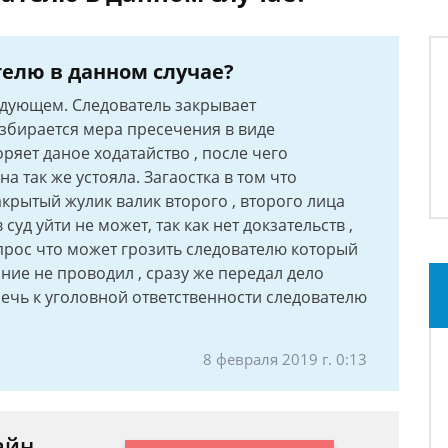
телю в данном случае?
едующем. Следователь закрывает
избирается мера пресечения в виде
ряет даное ходатайство , после чего
 так же устояла. Загаостка в том что
крытый жулик валик второго , второго лица
суд уйти не может, так как нет докзательств ,
прос что может грозить следователю который
ние не проводил , сразу же передал дело
лечь к уголовной ответственности следователю
8 февраля 2019 г. 0:13
айн