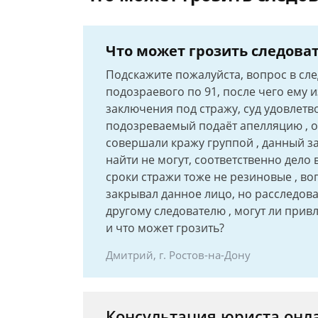
Что может грозить следова
Подскажите пожалуйста, вопрос в сл
подозраевого по 91, после чего ему 
заключения под стражу, суд удовлетво
подозреваемый подаёт апелляцию , она
совершали кражу группой , данный за
найти не могут, соответственно дело в 
сроки стражи тоже не резиновые , во
закрывал данное лицо, но расследова
другому следователю , могут ли прив
и что может грозить?
Дмитрий, г. Ростов-на-Дону
Консультация юриста онл