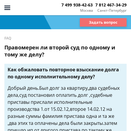
7 499 938-42-63
7 812 467-34-29
Москва
Санкт-Петербург
Задать вопрос
FAQ
Правомерен ли второй суд по одному и
тому же делу?
Как обжаловать повторное взыскание долга
по одному исполнительному делу?
Добрый день.Был долг за квартиру,два судебных
дела,суд постановил оплатить долг ,судебные
приставы прислали исполнительные
производства 1.от 15.02.12,второе 14.02.12 на
разные суммы фамилия пристава одна и та же
,два этих та оплачены дела были закрыты.затем
пришло ип от другого пристава по такому же