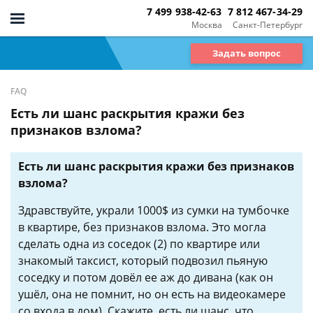
7 499 938-42-63
7 812 467-34-29
Москва
Санкт-Петербург
Задать вопрос
FAQ
Есть ли шанс раскрытия кражи без
признаков взлома?
Есть ли шанс раскрытия кражи без признаков
взлома?
Здравствуйте, украли 1000$ из сумки на тумбочке
в квартире, без признаков взлома. Это могла
сделать одна из соседок (2) по квартире или
знакомый таксист, который подвозил пьяную
соседку и потом довёл ее аж до дивана (как он
ушёл, она не помнит, но он есть на видеокамере
со входа в дом). Скажите, есть ли шанс, что