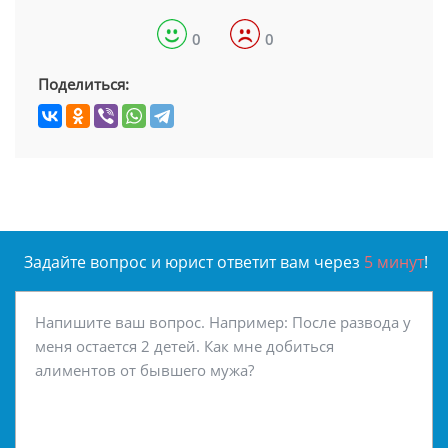
0
0
Поделиться:
Задайте вопрос и юрист ответит вам через
5 минут
!