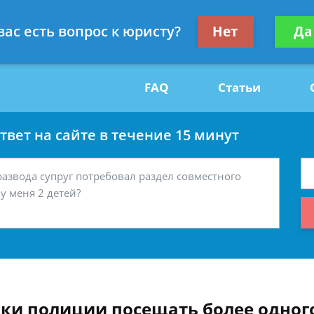
Получите консул
вас есть вопрос к юристу?
Нет
Да
29
бес
FAQ
Статьи
вет на сайте в течение 15 минут
ки полиции посещать более одного