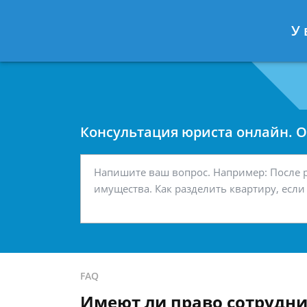
Москва
Санкт-Петербург
У 
7 499 938-42-63
7 812 467-34-
Консультация юриста онлайн. От
FAQ
Имеют ли право сотрудни