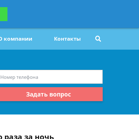
ьтацию
Задать вопрос
платно
О компании
Контакты
Задать вопрос
 раза за ночь