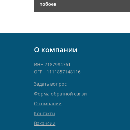
побоев
О компании
ИНН 7187984761
ОГРН 1111857148116
Задать вопрос
Форма обратной связи
О компании
Контакты
Вакансии