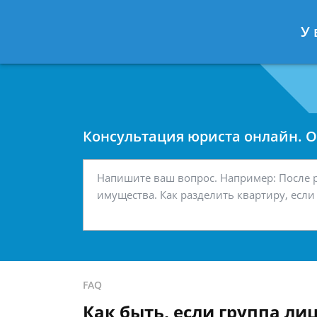
Москва
Санкт-Петербург
У 
7 499 938-42-63
7 812 467-34-
Консультация юриста онлайн. От
FAQ
Как быть, если группа ли