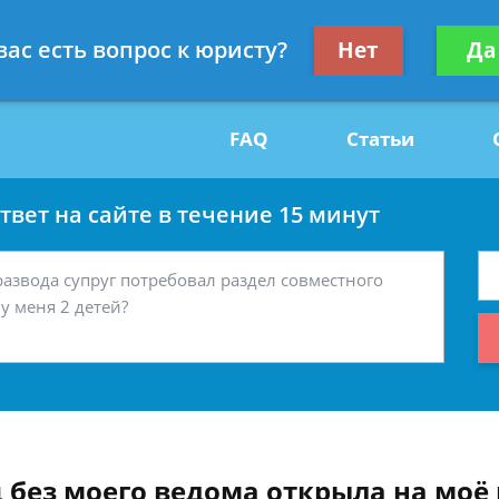
Получите консул
вас есть вопрос к юристу?
Нет
Да
29
бес
FAQ
Статьи
вет на сайте в течение 15 минут
ц без моего ведома открыла на мо