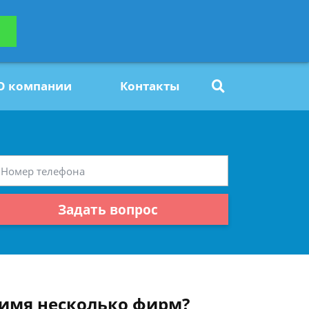
ьтацию
Задать вопрос
платно
О компании
Контакты
Задать вопрос
ё имя несколько фирм?