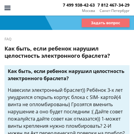
7 499 938-42-63
7 812 467-34-29
Москва
Санкт-Петербург
Задать вопрос
FAQ
Как быть, если ребенок нарушил
целостность электронного браслета?
Как быть, если ребенок нарушил целостность
электронного браслета?
Навесили электронный браслет)) Ребёнок 3-х лет
умудрился открыть корпус блока с SIM- картой(4
винта не опломбированы) Грозятся вменить
нарушение а оно будет последним :( Дайте совет
пожалуйста дайте совет как отмазатся)) 1-может
винты крепления нужно пломбировать? 2-И
нужен ли Акт переодической поверки на прибор?