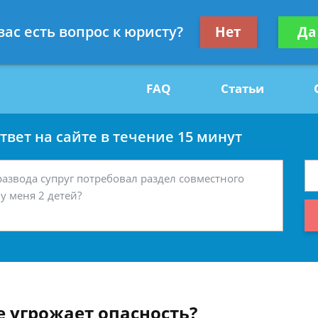
Получите консул
вас есть вопрос к юристу?
Нет
Да
29
бес
FAQ
Статьи
вет на сайте в течение 15 минут
е угрожает опасность?