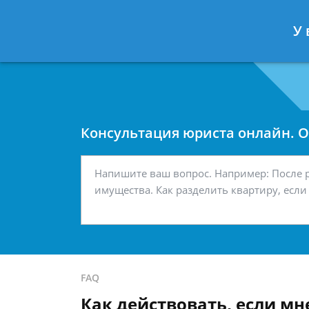
Москва
Санкт-Петербург
У 
7 499 938-42-63
7 812 467-34-
Консультация юриста онлайн. От
FAQ
Как действовать, если мн