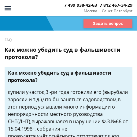
7 499 938-42-63
7 812 467-34-29
Москва
Санкт-Петербург
Задать вопрос
FAQ
Как можно убедить суд в фальшивости
протокола?
Как можно убедить суд в фальшивости
протокола?
купили участок,3 -ри года готовили его (вырубали
заросли и т.д.),что бы заняться садоводством,в
этот период услышали много информации о
непорядочности местного руководства
СНТ(ДНТ),выражавшаяся в нарушении Ф.З.№66 от
15.04.1998г, собрания не
проводятся,учёт,отчётность отсутствует,т.к.это