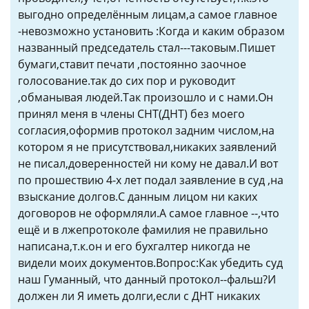
выгодно определённым лицам,а самое главное
-невозможно установить :Когда и каким образом
названный председатель стал---таковым.Пишет
бумаги,ставит печати ,постоянно заочное
голосование.так до сих пор и руководит
,обманывая людей.Так произошло и с нами.Он
принял меня в члены СНТ(ДНТ) без моего
согласия,оформив протокол задним числом,на
котором я не присутствовал,никаких заявлений
не писал,доверенностей ни кому не давал.И вот
по прошествию 4-х лет подал заявление в суд ,на
взыскание долгов.С данным лицом ни каких
договоров не оформляли.А самое главное --,что
ещё и в лжепротоколе фамилия не правильно
написана,т.к.он и его бухгалтер никогда не
видели моих документов.Вопрос:Как убедить суд
наш Гуманный, что данный протокол--фальш?И
должен ли Я иметь долги,если с ДНТ никаких