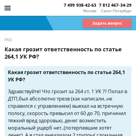
7 499 938-42-63
7 812 467-34-29
Москва
Санкт-Петербург
Задать вопрос
FAQ
Какая грозит ответственность по статье
264,1 УК РФ?
Какая грозит ответственность по статье 264,1
УК РФ?
Здравствуйте! Что грозит за 264 ст. 1 УК ?? Попал в
ДТП,был абсолютно трезв (как написали..не
справился с управлением) выехал на встречную
полосу, скорость превысил от 60 до 70, причинил
тяжкий вред здоровью, денег возместить
моральный ущерб нет..(потерпевшие хотят
денег). А я стал инвалидом 2 группы( сломанная