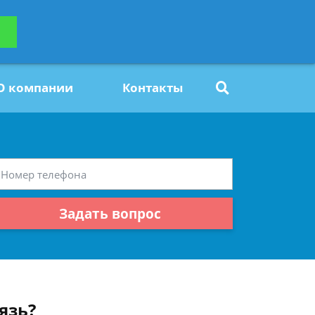
ьтацию
Задать вопрос
платно
О компании
Контакты
Задать вопрос
язь?