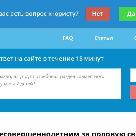
Получите консул
вас есть вопрос к юристу?
Нет
Да
29
бес
FAQ
Статьи
вет на сайте в течение 15 минут
несовершеннолетним за половую св