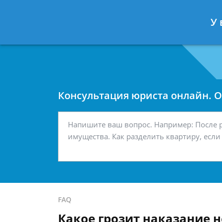
Москва
Санкт-Петербург
У 
7 499 938-42-63
7 812 467-34-
Консультация юриста онлайн. От
FAQ
Какое грозит наказание 