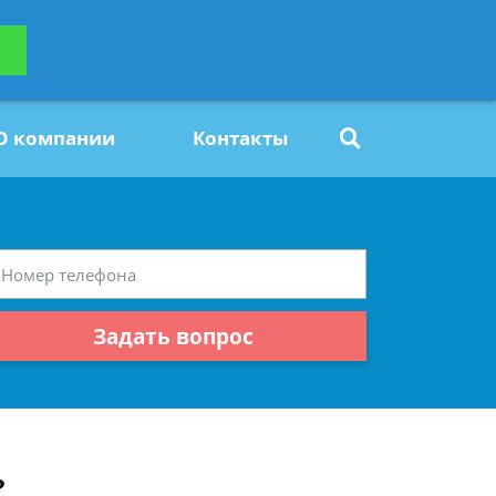
ьтацию
Задать вопрос
платно
О компании
Контакты
Задать вопрос
?