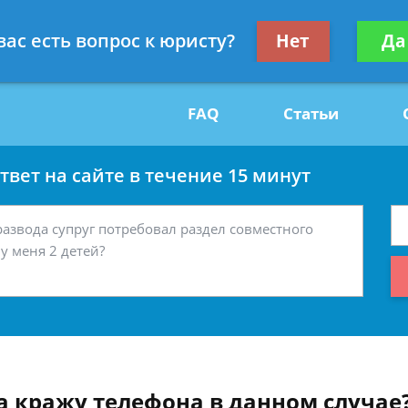
Получите консул
вас есть вопрос к юристу?
Нет
Да
29
бес
FAQ
Статьи
вет на сайте в течение 15 минут
а кражу телефона в данном случае