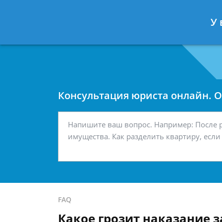
Москва
Санкт-Петербург
У 
7 499 938-42-63
7 812 467-34-
Консультация юриста онлайн. От
FAQ
Какое грозит наказание з