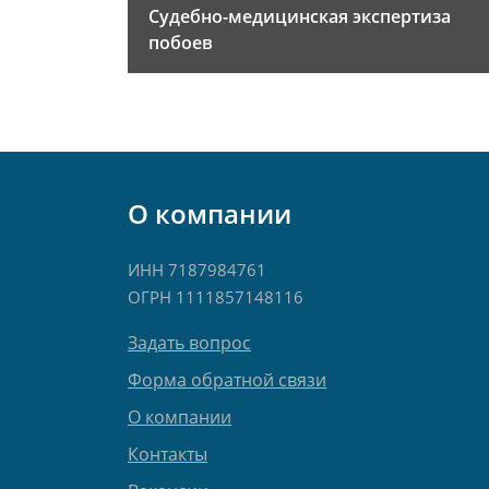
Судебно-медицинская экспертиза
побоев
О компании
ИНН 7187984761
ОГРН 1111857148116
Задать вопрос
Форма обратной связи
О компании
Контакты