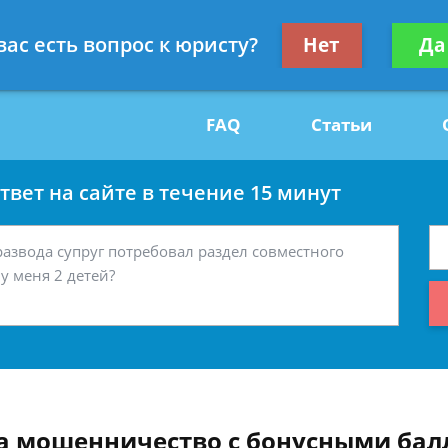
Получите консул
вас есть вопрос к юристу?
Нет
Да
29
бес
FAQ
Статьи
вет на сайте в течение 15 минут
за мошенничество с бонусными бал