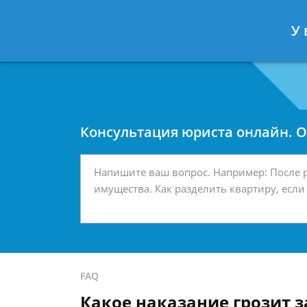
Москва
Санкт-Петербург
У 
7 499 938-42-63
7 812 467-34-
Консультация юриста онлайн. От
FAQ
Какое наказание грозит 