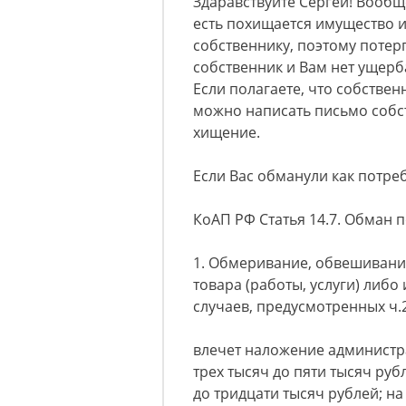
Здаравствуйте Сергей! Вооб
есть похищается имущество 
собственнику, поэтому потер
собственник и Вам нет ущерб
Если полагаете, что собстве
можно написать письмо собст
хищение.
Если Вас обманули как потреб
КоАП РФ Статья 14.7. Обман 
1. Обмеривание, обвешивани
товара (работы, услуги) либ
случаев, предусмотренных ч.2
влечет наложение администр
трех тысяч до пяти тысяч руб
до тридцати тысяч рублей; н