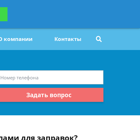
ьтацию
Задать вопрос
платно
О компании
Контакты
Задать вопрос
лами для заправок?