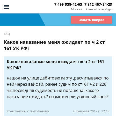
7 499 938-42-63
7 812 467-34-29
Москва
Санкт-Петербург
Задать вопрос
FAQ
Какое наказание меня ожидает по ч 2 ст
161 УК РФ?
Какое наказание меня ожидает по ч 2 ст 161
УК РФ?
нашол на улице дебитовю карту ,расчитывался по
ней через вайфай. ранее судим по ст161 ч2 и 228
ч2 последняя судимость не погашена! какого
наказание ожидать? возможен ли условный срок?
Константин, с. Кытманово
6 февраля 2019 г. 12:48