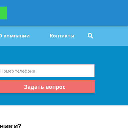
ьтацию
Задать вопрос
платно
О компании
Контакты
Задать вопрос
нники?