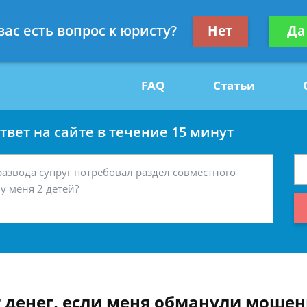
Получите консул
вас есть вопрос к юристу?
Нет
Да
29
бес
FAQ
Статьи
вет на сайте в течение 15 минут
 денег, если меня обманули моше