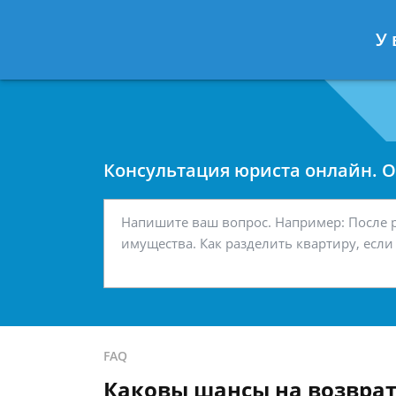
Москва
Санкт-Петербург
У 
7 499 938-42-63
7 812 467-34-
Консультация юриста онлайн. От
FAQ
Каковы шансы на возврат