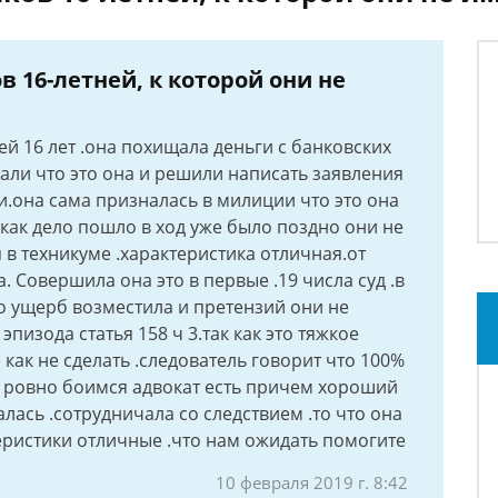
в 16-летней, к которой они не
ей 16 лет .она похищала деньги с банковских
нали что это она и решили написать заявления
и.она сама призналась в милиции что это она
 как дело пошло в ход уже было поздно они не
я в техникуме .характеристика отличная.от
 Совершила она это в первые .19 числа суд .в
о ущерб возместила и претензий они не
пизода статья 158 ч 3.так как это тяжкое
как не сделать .следователь говорит что 100%
се ровно боимся адвокат есть причем хороший
лась .сотрудничала со следствием .то что она
еристики отличные .что нам ожидать помогите
10 февраля 2019 г. 8:42