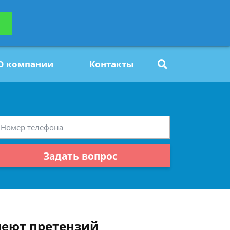
ьтацию
Задать вопрос
платно
О компании
Контакты
Задать вопрос
имеют претензий