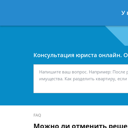
Москва
Санкт-Петербург
У 
7 499 938-42-63
7 812 467-34-
Консультация юриста онлайн. От
FAQ
Можно ли отменить решен