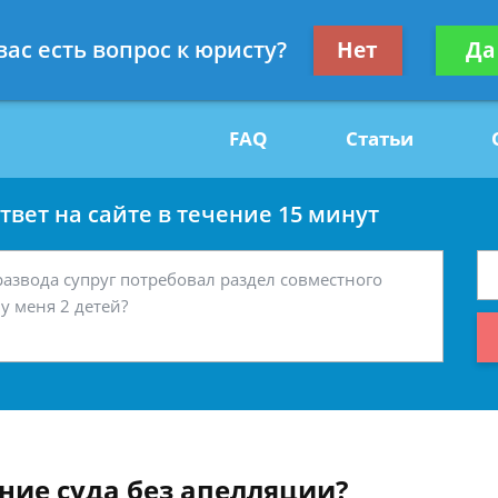
Получите консул
вас есть вопрос к юристу?
Нет
Да
29
бес
FAQ
Статьи
вет на сайте в течение 15 минут
ие суда без апелляции?