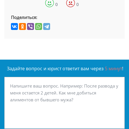
0
0
Поделиться:
Задайте вопрос и юрист ответит вам через
5 минут
!