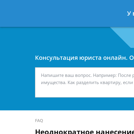
Москва
Санкт-Петербург
У 
7 499 938-42-63
7 812 467-34-
Консультация юриста онлайн. От
FAQ
Неоднократное нанесени