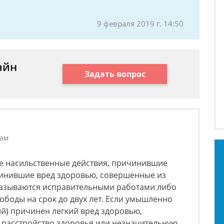
9 февраля 2019 г. 14:50
айн
Задать вопрос
лам
ые насильственные действия, причинившие
чинившие вред здоровью, совершенные из
казываются исправительными работами либо
боды на срок до двух лет. Если умышленно
ий) причинен легкий вред здоровью,
расстройство здоровья или незначительную