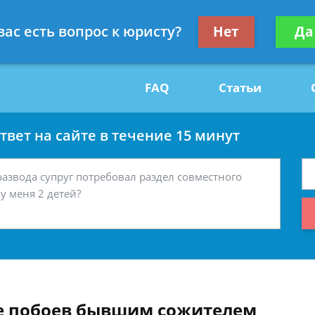
Получите консул
вас есть вопрос к юристу?
Нет
Да
29
бес
FAQ
Статьи
вет на сайте в течение 15 минут
е побоев бывшим сожителем