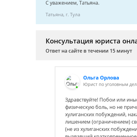
С уважением, Татьяна.
Татьяна, г. Тула
Консультация юриста онл
Ответ на сайте в течении 15 минут
Ольга Орлова
Юрист по уголовным де
Здравствуйте! Побои или ин
физическую боль, но не при
хулиганских побуждений, на
лишением (ограничением) сво
(не из хулиганских побужден
вызвавший кратковременное 