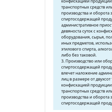
конфискацией продукции,
транспортных средств ил
производства и оборота 
спиртосодержащей продук
административное приост
девяноста суток с конфи
оборудования, сырья, по
иных предметов, использ
этилового спирта, алког
либо без таковой.
3. Производство или обор
спиртосодержащей проду
влечет наложение админ
лиц в размере от двухсот
конфискацией продукции,
транспортных средств ил
производства и оборота 
спиртосодержащей продук