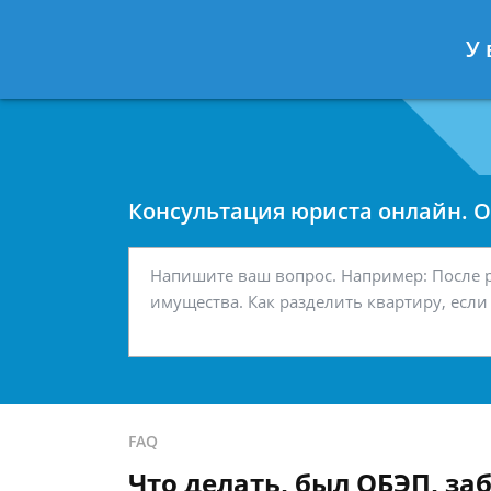
Москва
Санкт-Петербург
У 
7 499 938-42-63
7 812 467-34-
Консультация юриста онлайн. От
FAQ
Что делать, был ОБЭП, за