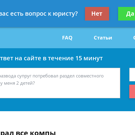
Получите консул
вас есть вопрос к юристу?
Нет
Да
29
бес
FAQ
Статьи
вет на сайте в течение 15 минут
брал все компы