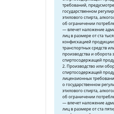
требований, предусмотр
государственном регулир
этилового спирта, алког
об ограничении потребле
— влечет наложение адм
лиц в размере от ста тыся
конфискацией продукции,
транспортных средств ил
производства и оборота 
спиртосодержащей продук
2. Производство или обор
спиртосодержащей проду
лицензионных требовани
о государственном регул
этилового спирта, алког
об ограничении потребле
— влечет наложение адм
лиц в размере от ста пят