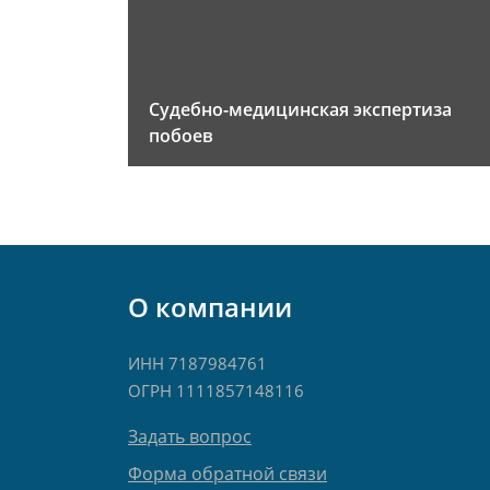
Судебно-медицинская экспертиза
побоев
О компании
ИНН 7187984761
ОГРН 1111857148116
Задать вопрос
Форма обратной связи