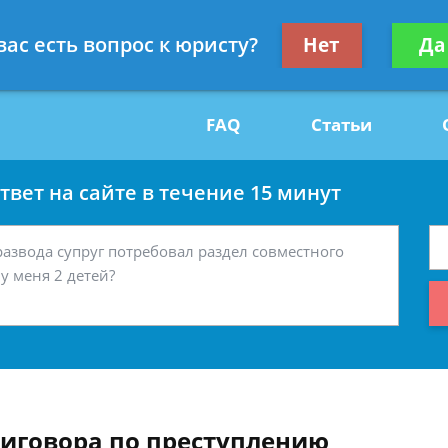
Получите консул
вас есть вопрос к юристу?
Нет
Да
29
бес
FAQ
Статьи
вет на сайте в течение 15 минут
иговора по преступлению