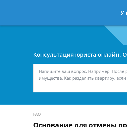
Москва
Санкт-Петербург
У 
7 499 938-42-63
7 812 467-34-
Консультация юриста онлайн. От
FAQ
Основание для отмены пр