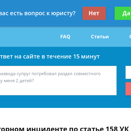
Получите консул
вас есть вопрос к юристу?
Нет
Да
29
бес
FAQ
Статьи
вет на сайте в течение 15 минут
торном инциденте по статье 158 УК