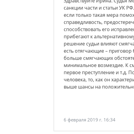
Здравствуйте Ирина. Судья М
санкции части и статьи УК Р
если только такая мера помо
справедливость, предостереч
способствовать его исправлен
прибегают к альтернативному
решение судьи влияют смягч
есть отягчающие – приговор 
больше смягчающих обстояте
минимальное возмездие. К с
первое преступление и т.д. П
человека, то, как он характе
выше шансы на положительны
6 февраля 2019 г. 16:34