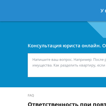
Москва
Санкт-Петербург
У 
7 499 938-42-63
7 812 467-34-
Консультация юриста онлайн. От
FAQ
Ответственность при пов