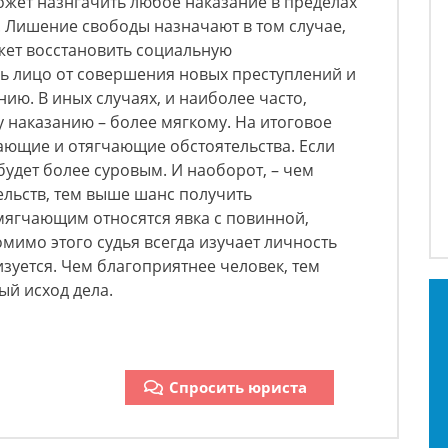
ожет назнгачить любое наказание в пределах
Ф. Лишение свободы назначают в том случае,
жет восстановить социальную
ь лицо от совершения новых преступлений и
ию. В иных случаях, и наиболее часто,
 наказанию – более мягкому. На итоговое
ающие и отягчающие обстоятельства. Если
будет более суровым. И наоборот, – чем
льств, тем выше шанс получить
мягчающим относятся явка с повинной,
омимо этого судья всегда изучает личность
ризуется. Чем благоприятнее человек, тем
й исход дела.
Спросить юриста