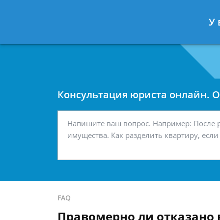
Москва
Санкт-Петербург
У 
7 499 938-42-63
7 812 467-34-
Консультация юриста онлайн. От
FAQ
Правомерно ли отказано 