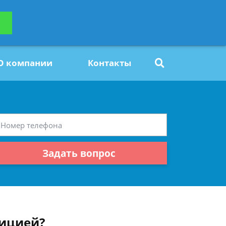
ьтацию
Задать вопрос
платно
О компании
Контакты
Задать вопрос
лицией?