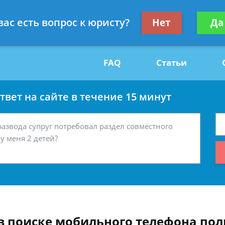
Получите консул
вас есть вопрос к юристу?
Нет
Да
29
бес
FAQ
Статьи
вет на сайте в течение 15 минут
в поиске мобильного телефона по