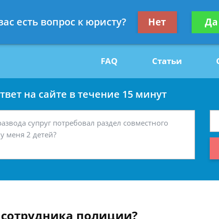
Получите консул
вас есть вопрос к юристу?
Нет
Да
29
бес
FAQ
Статьи
вет на сайте в течение 15 минут
 сотрудника полиции?