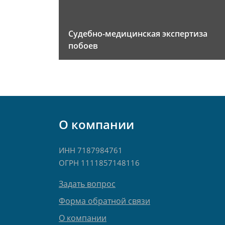
Судебно-медицинская экспертиза
побоев
О компании
ИНН 7187984761
ОГРН 1111857148116
Задать вопрос
Форма обратной связи
О компании