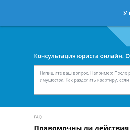
Москва
Санкт-Петербург
У 
7 499 938-42-63
7 812 467-34-
Консультация юриста онлайн. От
FAQ
Правомочны ли действия