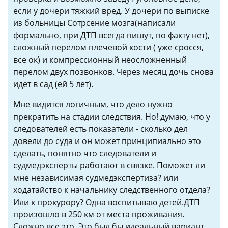
если у дочери тяжкий вред. У дочери по выписке
из больницы Сотрсение мозга(написали
формально, при ДТП всегда пишут, по факту нет),
сложный перелом плечевой кости ( уже сросся,
все ок) и компрессионный неосложненный
перелом двух позвонков. Через месяц дочь снова
идет в сад (ей 5 лет).
Мне видится логичным, что дело нужно
прекратить на стадии следствия. Но! думаю, что у
следователей есть показатели - сколько дел
довели до суда и он может принципиально это
сделать, понятно что следователи и
судмедэксперты работают в связке. Поможет ли
мне независимая судмедэкспертиза? или
ходатайство к начальнику следственного отдела?
Или к прокурору? Одна воспитываю детей.ДТП
произошло в 250 км от места проживания.
Сложно все это. Это был бы идеальный вариант