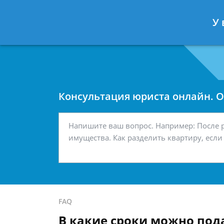
Москва
Санкт-Петербург
У 
7 499 938-42-63
7 812 467-34-
Консультация юриста онлайн. От
FAQ
В какие сроки можно пода