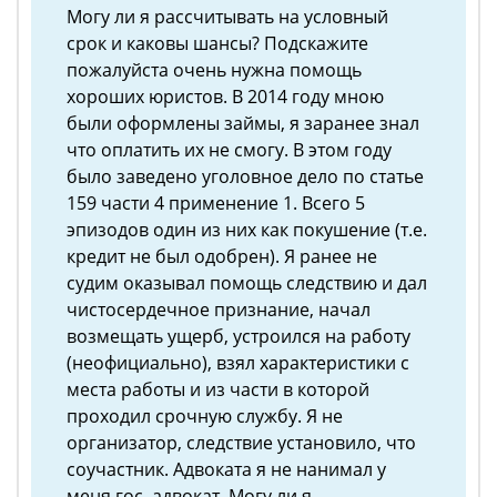
Могу ли я рассчитывать на условный
срок и каковы шансы? Подскажите
пожалуйста очень нужна помощь
хороших юристов. В 2014 году мною
были оформлены займы, я заранее знал
что оплатить их не смогу. В этом году
было заведено уголовное дело по статье
159 части 4 применение 1. Всего 5
эпизодов один из них как покушение (т.е.
кредит не был одобрен). Я ранее не
судим оказывал помощь следствию и дал
чистосердечное признание, начал
возмещать ущерб, устроился на работу
(неофициально), взял характеристики с
места работы и из части в которой
проходил срочную службу. Я не
организатор, следствие установило, что
соучастник. Адвоката я не нанимал у
меня гос. адвокат. Могу ли я