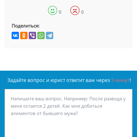
0
0
Поделиться:
Задайте вопрос и юрист ответит вам через
5 минут
!