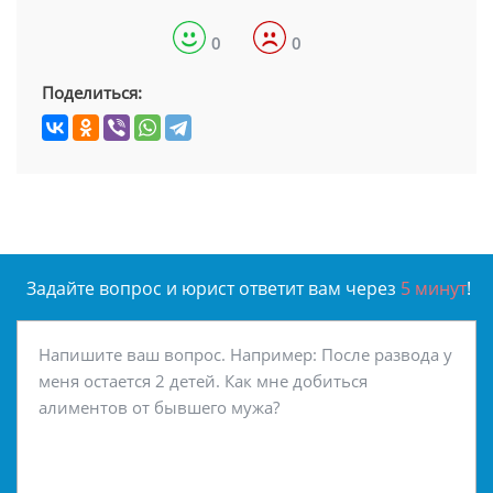
0
0
Поделиться:
Задайте вопрос и юрист ответит вам через
5 минут
!