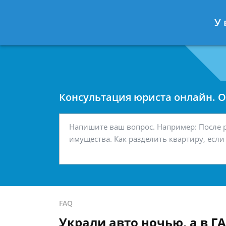
Москва
Санкт-Петербург
У 
7 499 938-42-63
7 812 467-34-
Консультация юриста онлайн. От
FAQ
Украли авто ночью, а в Г