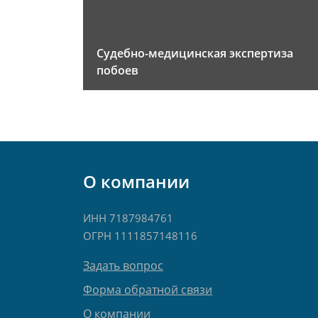
Судебно-медицинская экспертиза
побоев
О компании
ИНН 7187984761
ОГРН 1111857148116
Задать вопрос
Форма обратной связи
О компании