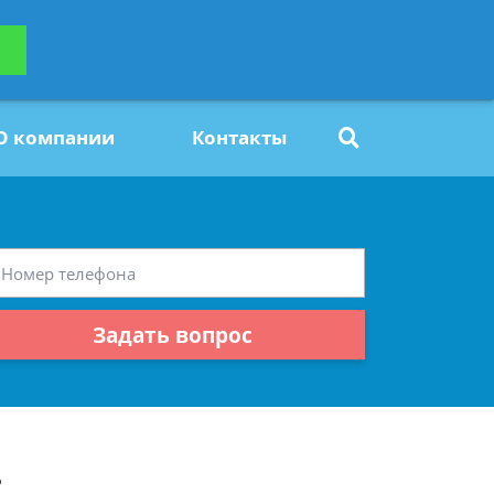
ьтацию
Задать вопрос
платно
О компании
Контакты
Задать вопрос
?