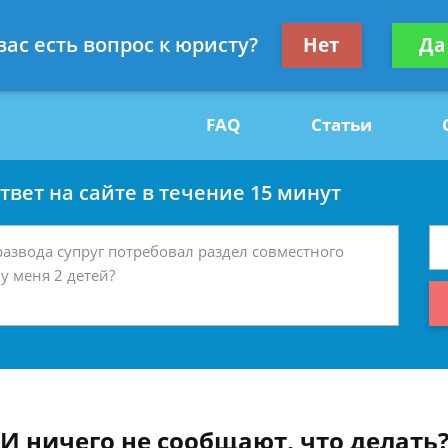
Получите консул
вас есть вопрос к юристу?
Нет
Да
29
бес
FAQ
Статьи
вет на сайте в течение 15 минут
АИ ничего не сообщают, что делать