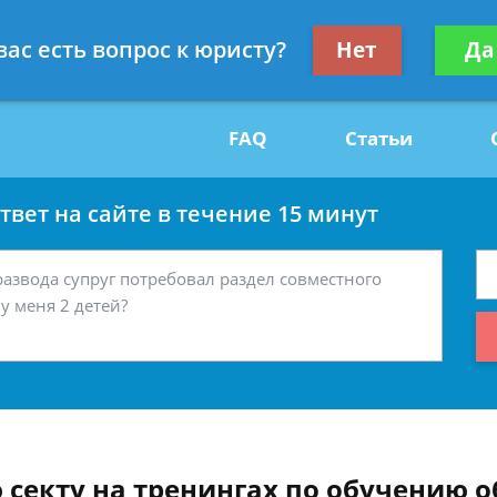
Получите консул
вас есть вопрос к юристу?
Нет
Да
29
бес
FAQ
Статьи
вет на сайте в течение 15 минут
 секту на тренингах по обучению 