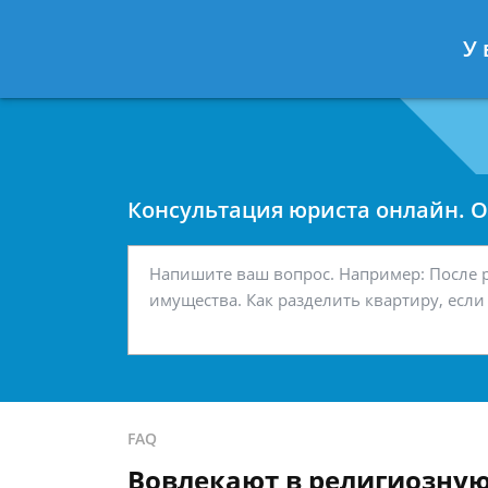
Москва
Санкт-Петербург
У 
7 499 938-42-63
7 812 467-34-
Консультация юриста онлайн. От
FAQ
Вовлекают в религиозную