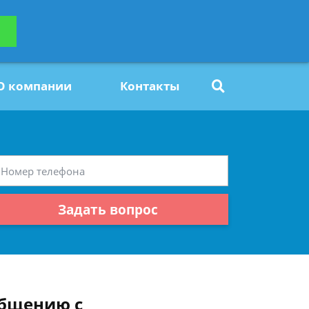
ьтацию
Задать вопрос
платно
О компании
Контакты
Задать вопрос
общению с