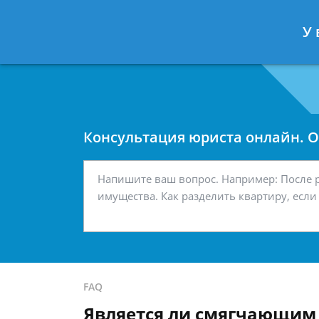
Москва
Санкт-Петербург
У 
7 499 938-42-63
7 812 467-34-
Консультация юриста онлайн. От
FAQ
Является ли смягчающим 