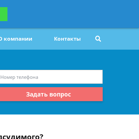
ьтацию
Задать вопрос
платно
О компании
Контакты
Задать вопрос
дсудимого?