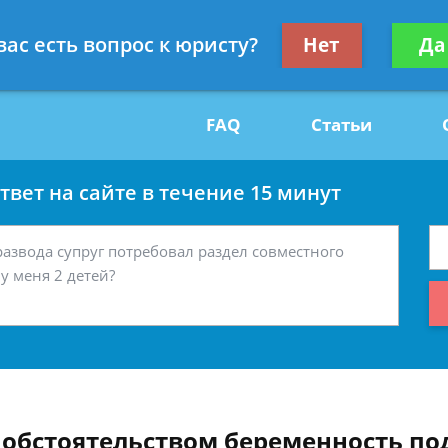
Получите консул
вас есть вопрос к юристу?
Нет
Да
29
бес
FAQ
Статьи
вет на сайте в течение 15 минут
обстоятельством беременность по