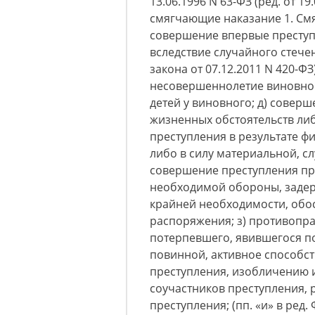
13.06.1996 N 63-ФЗ (ред. от 19
смягчающие наказание 1. См
совершение впервые преступ
вследствие случайного стечен
закона от 07.12.2011 N 420-ФЗ
несовершеннолетие виновного
детей у виновного; д) совер
жизненных обстоятельств либ
преступления в результате ф
либо в силу материальной, с
совершение преступления п
необходимой обороны, задер
крайней необходимости, обо
распоряжения; з) противопр
потерпевшего, явившегося по
повинной, активное способс
преступления, изобличению 
соучастников преступления, 
преступления; (пп. «и» в ред.