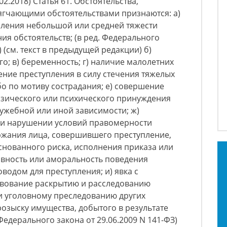
.02.2018) Статья 61. Обстоятельства,
ягчающими обстоятельствами признаются: а)
ления небольшой или средней тяжести
ия обстоятельств; (в ред. Федерального
) (см. текст в предыдущей редакции) б)
; в) беременность; г) наличие малолетних
шение преступления в силу стечения тяжелых
о по мотиву сострадания; е) совершение
изического или психического принуждения
лужебной или иной зависимости; ж)
ри нарушении условий правомерности
жания лица, совершившего преступление,
снованного риска, исполнения приказа или
авность или аморальность поведения
водом для преступления; и) явка с
твование раскрытию и расследованию
и уголовному преследованию других
розыску имущества, добытого в результате
 Федерального закона от 29.06.2009 N 141-ФЗ)