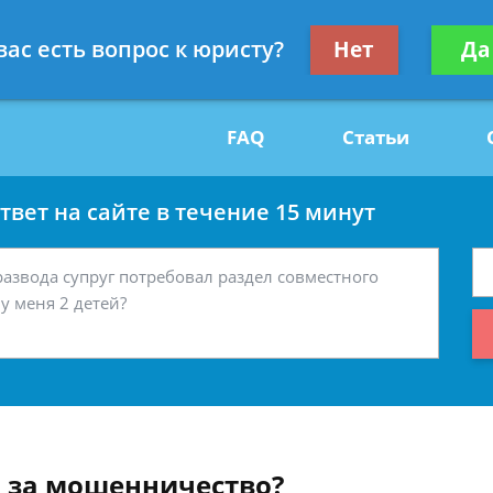
Получите консул
вас есть вопрос к юристу?
Нет
Да
29
бес
FAQ
Статьи
вет на сайте в течение 15 минут
я за мошенничество?