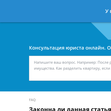
Москва
Санкт-Петербург
У 
7 499 938-42-63
7 812 467-34-
Консультация юриста онлайн. От
FAQ
Законна ли данная стать