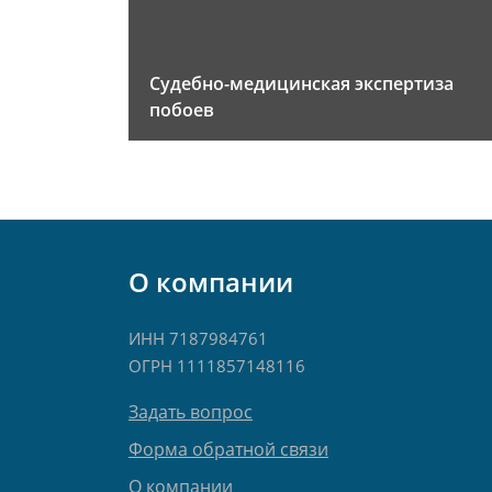
Судебно-медицинская экспертиза
побоев
О компании
ИНН 7187984761
ОГРН 1111857148116
Задать вопрос
Форма обратной связи
О компании