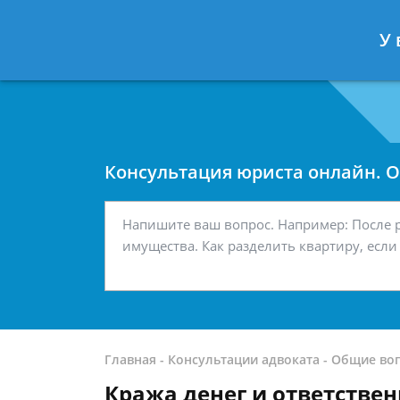
Москва
Санкт-Петербург
У 
7 499 938-42-63
7 812 467-34-
Консультация юриста онлайн. От
Главная
-
Консультации адвоката
-
Общие во
Кража денег и ответствен