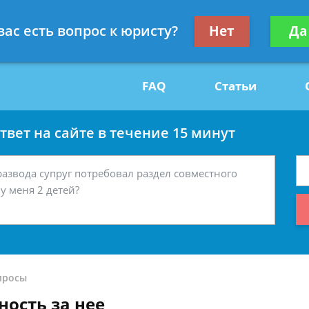
Получите консул
вас есть вопрос к юристу?
Нет
Да
29
бес
FAQ
Статьи
вет на сайте в течение 15 минут
просы
ность за нее