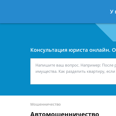
Москва
Санкт-Петербург
У 
7 499 938-42-63
7 812 467-34-
Консультация юриста онлайн. От
Мошенничество
Автомошенничество