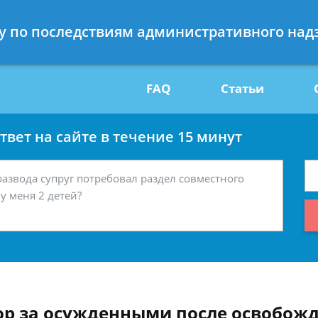
Получите консул
сту по последствиям административного над
29
бес
FAQ
Статьи
вет на сайте в течение 15 минут
р за осужденными после освобож