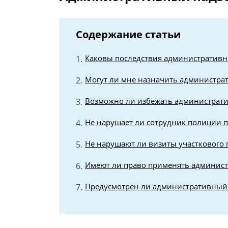
Содержание статьи
Каковы последствия административн
Могут ли мне назначить администра
Возможно ли избежать администрат
Не нарушает ли сотрудник полиции п
Не нарушают ли визиты участкового 
Имеют ли право применять админист
Предусмотрен ли административный 