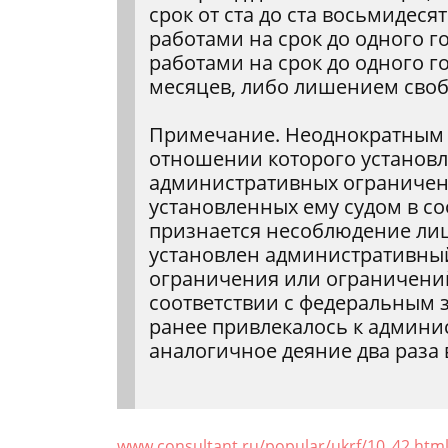
срок от ста до ста восьмидес
работами на срок до одного 
работами на срок до одного го
месяцев, либо лишением свобо
Примечание. Неоднократным 
отношении которого установ
административных ограничен
установленных ему судом в с
признается несоблюдение лиц
установлен административны
ограничения или ограничений
соответствии с федеральным з
ранее привлекалось к админи
аналогичное деяние два раза 
www.consultant.ru/popular/ukrf/10_42.htm