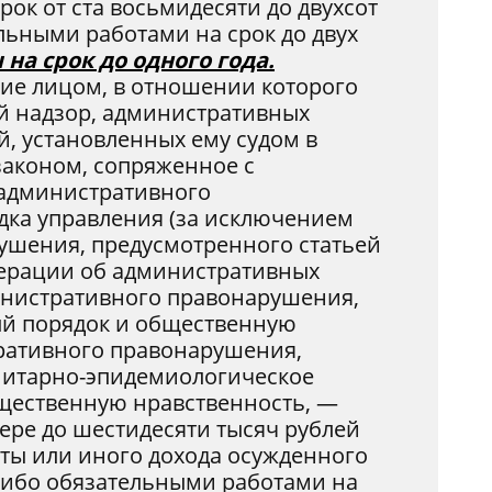
ок от ста восьмидесяти до двухсот
льными работами на срок до двух
а срок до одного года.
ие лицом, в отношении которого
й надзор, административных
, установленных ему судом в
законом, сопряженное с
административного
дка управления (за исключением
ушения, предусмотренного статьей
дерации об административных
инистративного правонарушения,
й порядок и общественную
ративного правонарушения,
нитарно-эпидемиологическое
щественную нравственность, —
ере до шестидесяти тысяч рублей
аты или иного дохода осужденного
 либо обязательными работами на