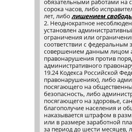
обязательными работами на ср
сорока часов, либо исправите
лет, либо
лишением свободы н
2. Неоднократное несоблюден
установлен административны
ограничения или ограничений
соответствии с федеральным 
совершением данным лицом 
правонарушения против поря
административного правонар
19.24 Кодекса Российской Фе
правонарушениях), либо адм
посягающего на общественны
безопасность, либо админист
посягающего на здоровье, са
благополучие населения и об
наказывается штрафом в разм
или в размере заработной пл
за период до шести месяцев,