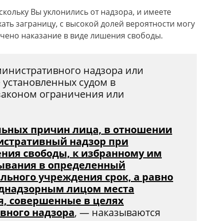
кольку Вы уклонились от надзора, и имеете
хать заграницу, с высокой долей вероятности могу
чено наказание в виде лишения свободы.
дминистративного надзора или
 установленных судом в
законом ограничения или
ьных причин лица, в отношении
истративный надзор при
ния свободы, к избранному им
бывания в определенный
ьного учреждения срок, а равно
однадзорным лицом места
, совершенные в целях
вного надзора
, — наказываются