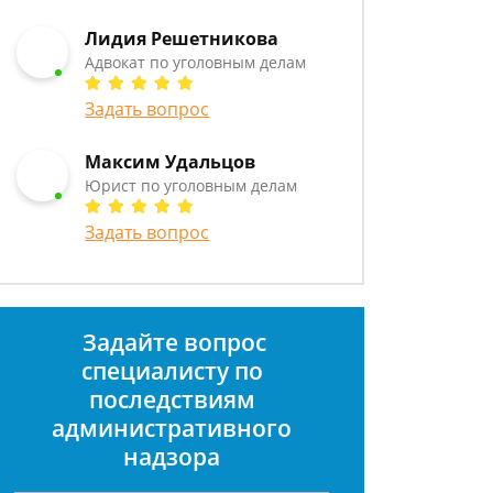
Лидия Решетникова
Адвокат по уголовным делам
Задать вопрос
Максим Удальцов
Юрист по уголовным делам
Задать вопрос
Задайте вопрос
специалисту
по
последствиям
административного
надзора