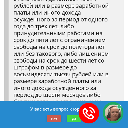
рублей или в размере заработной
платы или иного дохода
осужденного за период от одного
года до трех лет, либо
принудительными работами на
срок до пяти лет с ограничением
свободы на срок до полутора лет
или без такового, либо лишением
свободы на срок до шести лет со
штрафом в размере до
восьмидесяти тысяч рублей или в
размере заработной платы или
иного дохода осужденного за
период до шести месяцев либо
без такового и с ограничением
свободы на срок до полутора лет
У вас есть вопрос к юристу?
либо без такового.
Нет
Да
(в ред. Федеральных законов от