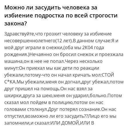
Можно ли засудить человека за
избиение подростка по всей строгости
закона?
Здравствуйте,что грозхит человеку за избиение
несовершеннолетнего(12 лет).В данном случае:Я и
мой друг играли в снежки,(оба мы 2К04 года
рождения.)Нечаянно он бросил снежок и проезжала
машина,он в нее не попал.Через несколько
минут:Он приехал мы как дети по реакции
убежали,потому-что он начал кричать мол:СТОЙ
С*КА.Мы убежали,меня он догнал,друг убежал,потом
друг пришел на помощь.Он нас взял за
шкирки,друга за шею,меня он ударил,больно.Потом
сказал мол пойдем в полицию,потом он нас
головами столкнул.Друг потерял сознание.Он нас
отпустил,возможно ли его засудить??Лицо его мы
запомнили,и сказал:ИЛИ ДОМОЙ,ИЛИ В