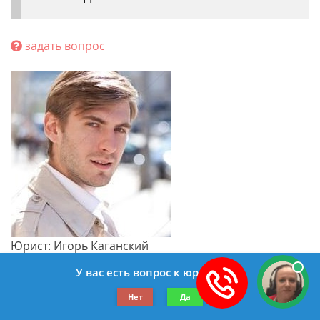
задать вопрос
Юрист: Игорь Каганский
сейчас offline
У вас есть вопрос к юристу?
Статья 115. Наложение ареста на
Нет
Да
имущество