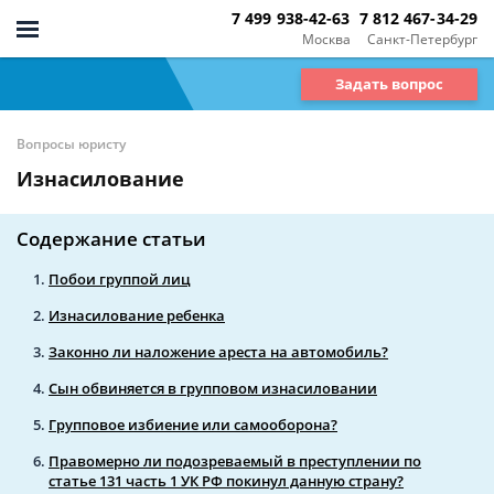
7 499 938-42-63
7 812 467-34-29
Москва
Санкт-Петербург
Задать вопрос
Вопросы юристу
Изнасилование
Содержание статьи
Побои группой лиц
Изнасилование ребенка
Законно ли наложение ареста на автомобиль?
Сын обвиняется в групповом изнасиловании
Групповое избиение или самооборона?
Правомерно ли подозреваемый в преступлении по
статье 131 часть 1 УК РФ покинул данную страну?