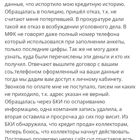
данные, что испортило мою кредитную историю.
Обращалась в полицию, пришёл отказ, т.к. не
считают меня потерпевшей. В прокуратуре дали
такой же отказ в возбуждении уголовного дела. В
МФК не говорят даже полный номер телефона
который использовался при заполнении анкеты,
только последние цифры. Так же не могу даже
узнать, куда были перечислены эти деньги и кто их
получил. Отвечают вышлите договор с вашим
соь.телефоном оформленный на ваши данные и
тогда мы дадим вам доступ к личному кабинету.
Звонков по оплате мне не поступало, писем ни каких
не приходило, т.к. адрес указан не верный.
Обращалась через БКИ по оспариванию
информацию, одна компания запись удалила, а
вторая оставила и просрочка до сих пор висит. Из
БКИ обнаружила, что кредит продан коллекторам,
теперь боюсь, что коллекторы начнут действовать.
Постоянно проверяю через сайт суд.приставов есть